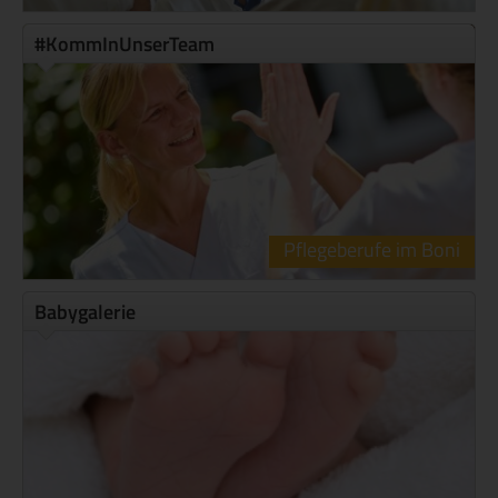
#KommInUnserTeam
Pflegeberufe im Boni
Babygalerie