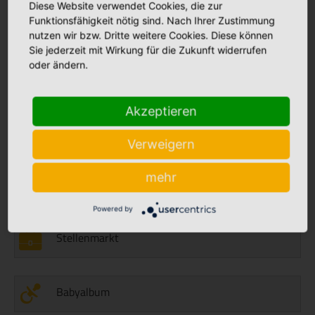
Diese Website verwendet Cookies, die zur
weiterlesen
Funktionsfähigkeit nötig sind. Nach Ihrer Zustimmung
nutzen wir bzw. Dritte weitere Cookies. Diese können
26.06.2026
Sie jederzeit mit Wirkung für die Zukunft widerrufen
weiterlesen
Bunte Sorgenfresser gegen große Sorgen
oder ändern.
25.06.2026
Akzeptieren
50 Jahre Herzblut für die Kinderstation: Beate Krüp
verabschiedet
weiterlesen
Verweigern
mehr
Aktuelles
Powered by
Stellenmarkt
Babyalbum