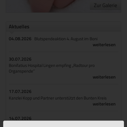
Zur Galerie
Aktuelles
04.08.2026
Blutspendeaktion 4. August im Boni
weiterlesen
30.07.2026
Bonifatius Hospital Lingen empfing „Radtour pro
Organspende“
weiterlesen
17.07.2026
Kanzlei Kopp und Partner unterstützt den Bunten Kreis
weiterlesen
14.07.2026
Boni ist Endoprothetikzentrum der Maximalversorgung