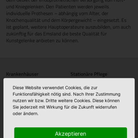
und Kniegelenken. Den Patienten werden jeweils
individuelle Prothesen – abhängig vom Alter, der
Knochenqualität und dem Körpergewicht – eingesetzt. Es
ist geplant, weitere Hauptoperateure auszubilden, um auch
zukünftig für das Emsland die beste Qualität für
Kunstgelenke anbieten zu können.
Krankenhäuser
Stationäre Pflege
Bonifatius Hospital Lingen
Maria Anna Haus Lengerich
+
+
Diese Website verwendet Cookies, die zur
Borromäus Hospital Leer
St. Katharina Haus Thuine
Funktionsfähigkeit nötig sind. Nach Ihrer Zustimmung
+
+
nutzen wir bzw. Dritte weitere Cookies. Diese können
Hümmling Hospital Sögel
Caritas Altenhilfe Emsland
+
+
Sie jederzeit mit Wirkung für die Zukunft widerrufen
oder ändern.
Marien Hospital Papenburg
Elisabeth Haus Emsbüren
+
+
Aschendorf
Johannesstift Dörpen
+
Akzeptieren
Johannesstift Papenburg
Facebook
+