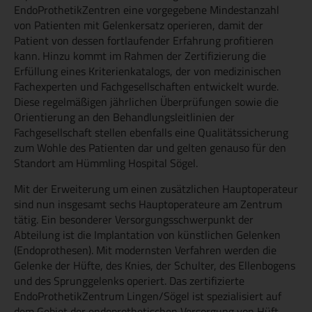
EndoProthetikZentren eine vorgegebene Mindestanzahl
von Patienten mit Gelenkersatz operieren, damit der
Patient von dessen fortlaufender Erfahrung profitieren
kann. Hinzu kommt im Rahmen der Zertifizierung die
Erfüllung eines Kriterienkatalogs, der von medizinischen
Fachexperten und Fachgesellschaften entwickelt wurde.
Diese regelmäßigen jährlichen Überprüfungen sowie die
Orientierung an den Behandlungsleitlinien der
Fachgesellschaft stellen ebenfalls eine Qualitätssicherung
zum Wohle des Patienten dar und gelten genauso für den
Standort am Hümmling Hospital Sögel.
Mit der Erweiterung um einen zusätzlichen Hauptoperateur
sind nun insgesamt sechs Hauptoperateure am Zentrum
tätig. Ein besonderer Versorgungsschwerpunkt der
Abteilung ist die Implantation von künstlichen Gelenken
(Endoprothesen). Mit modernsten Verfahren werden die
Gelenke der Hüfte, des Knies, der Schulter, des Ellenbogens
und des Sprunggelenks operiert. Das zertifizierte
EndoProthetikZentrum Lingen/Sögel ist spezialisiert auf
dem Gebiet der endoprothetischen Versorgung von Hüft-