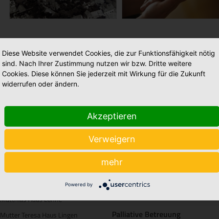
Diese Website verwendet Cookies, die zur Funktionsfähigkeit nötig
sind. Nach Ihrer Zustimmung nutzen wir bzw. Dritte weitere
Cookies. Diese können Sie jederzeit mit Wirkung für die Zukunft
widerrufen oder ändern.
tationäre Pflege
Ambulante Pflege
Maria Anna Haus Lengerich
Caritas Altenhilfe Emsland
+
Akzeptieren
St. Katharina Haus Thuine
Caritas Sozialstation Lingen
+
Caritas Altenhilfe Emsland
Ambulante Pflege Sögel
+
Verweigern
Elisabeth Haus Emsbüren
Betreutes Wohnen
mehr
Johannesstift Dörpen
Domizil am Mühlentor Lingen
+
Johannesstift Papenburg
Powered by
Elisabeth Haus Emsbüren
+
Matthias Haus Lohne
Palliative Betreuung
Mutter Teresa Haus Lingen