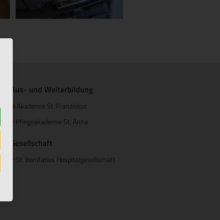
Aus- und Weiterbildung
Akademie St. Franziskus
Pflegeakademie St. Anna
+
Gesellschaft
St. Bonifatius Hospitalgesellschaft
+