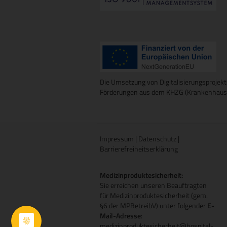
Die Umsetzung von Digitalisierungsprojekt
Förderungen aus dem KHZG (Krankenhausz
Impressum
|
Datenschutz
|
Barrierefreiheitserklärung
Medizinproduktesicherheit:
Sie erreichen unseren Beauftragten
für Medizinproduktesicherheit (gem.
§6 der MPBetreibV) unter folgender
E-
Mail-Adresse
:
medizinproduktesicherheit@hospital-