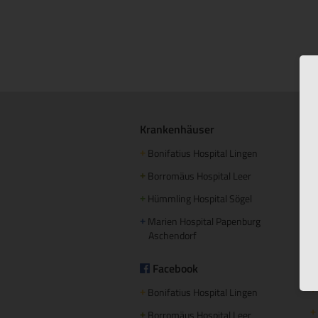
Krankenhäuser
S
Bonifatius Hospital Lingen
+
+
Borromäus Hospital Leer
+
+
Hümmling Hospital Sögel
+
+
Marien Hospital Papenburg
+
+
Aschendorf
+
Facebook
+
+
Bonifatius Hospital Lingen
+
+
Borromäus Hospital Leer
+