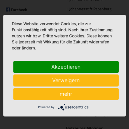
Johannesstift Papenburg
Facebook
+
Matthias Haus Lohne
+
Bonifatius Hospital Lingen
+
Diese Website verwendet Cookies, die zur
Mutter Teresa Haus Lingen
+
Borromäus Hospital Leer
+
Funktionsfähigkeit nötig sind. Nach Ihrer Zustimmung
nutzen wir bzw. Dritte weitere Cookies. Diese können
Hümmling Hospital Sögel
+
Tagespflege
Sie jederzeit mit Wirkung für die Zukunft widerrufen
Marien Hospital Papenburg
+
oder ändern.
Maria Anna Haus Lengerich
+
Aschendorf
Instagram
Akzeptieren
St. Bonifatius
+
Verweigern
Hospitalgesellschaft
Ambulante Pflege
mehr
Caritas Altenhilfe Emsland
+
Caritas Sozialstation Lingen
+
Powered by
Ambulante Pflege Sögel
+
Betreutes Wohnen