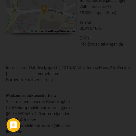
Bonifatius Hospital Lingen
Wilhelmstraße 13
49808 Lingen (Ems)
Telefon:
0591 910-0
E-Mail:
info@hospital-lingen.de
Impressum
|
Datenschutz
Copyright (c) 2015. Mutter Teresa Haus. Alle Rechte
|
vorbehalten.
Barrierefreiheitserklärung
Medizinproduktesicherheit:
Sie erreichen unseren Beauftragten
für Medizinproduktesicherheit (gem.
§6 der MPBetreibV) unter folgender
E-Mail-Adresse
:
medizinproduktesicherheit@hospital-
lingen.de