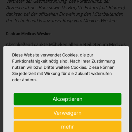
Vertreter der Geschäftführung, des Kuratoriums, der
Ärzteschaft des Boni sowie Dr. Brigitte Eckard (mit Blumen)
dankten bei der offiziellen Einweihung den Mitarbeitenden
der Technik und Franz-Josef Koop vom Medicus Wesken.
Dank an Medicus Wesken
Abschließend dankte Möheken allen Beteiligten im Medicus
Wesken, insbesondere Apotheker Franz-Josef Koop,
Diese Website verwendet Cookies, die zur
geschäftsführender Gesellschafter des
Funktionsfähigkeit nötig sind. Nach Ihrer Zustimmung
Gesundheitszentrums Medicus Wesken und damit
nutzen wir bzw. Dritte weitere Cookies. Diese können
Vermieter der Räume, für die erneut gelungene
Sie jederzeit mit Wirkung für die Zukunft widerrufen
Zusammenarbeit.
oder ändern.
Akzeptieren
Verweigern
mehr