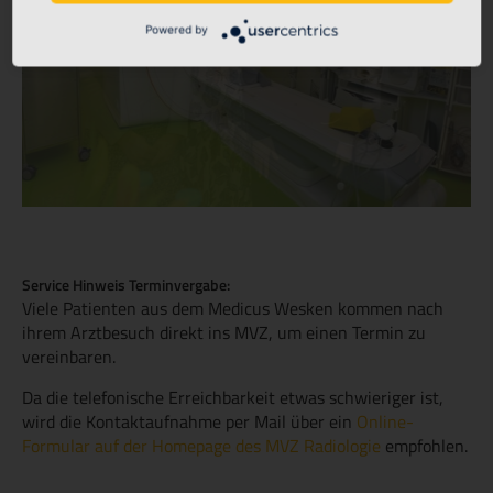
Powered by
Service Hinweis Terminvergabe:
Viele Patienten aus dem Medicus Wesken kommen nach
ihrem Arztbesuch direkt ins MVZ, um einen Termin zu
vereinbaren.
Da die telefonische Erreichbarkeit etwas schwieriger ist,
wird die Kontaktaufnahme per Mail über ein
Online-
Formular auf der Homepage des MVZ Radiologie
empfohlen.