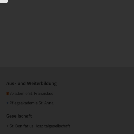
Aus- und Weiterbildung
Akademie St. Franziskus
Pflegeakademie St. Anna
+
Gesellschaft
St. Bonifatius Hospitalgesellschaft
+