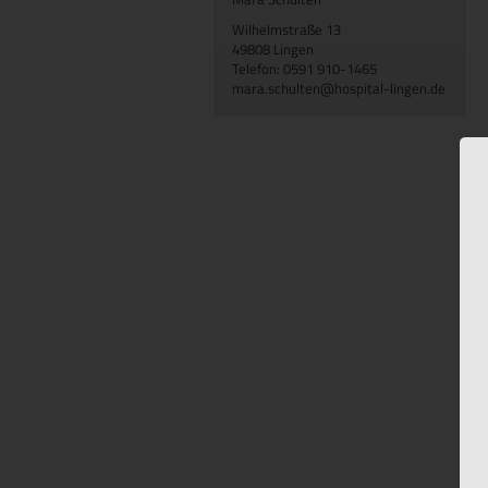
Wilhelmstraße 13
49808 Lingen
Telefon: 0591 910-1465
mara.schulten@hospital-lingen.de