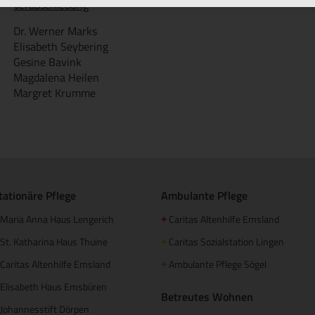
Verabschiedung
Dr. Werner Marks
Elisabeth Seybering
Gesine Bavink
Magdalena Heilen
Margret Krumme
tationäre Pflege
Ambulante Pflege
Maria Anna Haus Lengerich
Caritas Altenhilfe Emsland
+
St. Katharina Haus Thuine
Caritas Sozialstation Lingen
+
Caritas Altenhilfe Emsland
Ambulante Pflege Sögel
+
Elisabeth Haus Emsbüren
Betreutes Wohnen
Johannesstift Dörpen