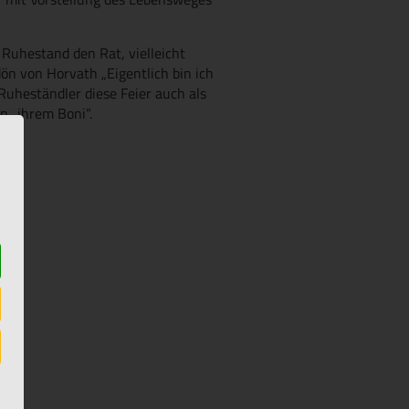
 Ruhestand den Rat, vielleicht
ön von Horvath „Eigentlich bin ich
Ruheständler diese Feier auch als
n „ihrem Boni“.