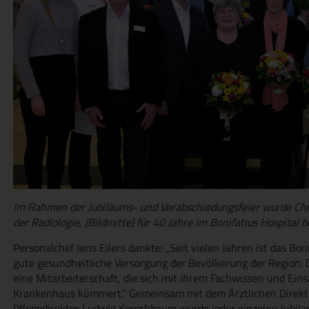
Im Rahmen der Jubiläums- und Verabschiedungsfeier wurde C
der Radiologie, (Bildmitte) für 40 Jahre im Bonifatius Hospital 
Personalchef Jens Eilers dankte: „Seit vielen Jahren ist das Bon
gute gesundheitliche Versorgung der Bevölkerung der Region. 
eine Mitarbeiterschaft, die sich mit ihrem Fachwissen und Ein
Krankenhaus kümmert.“ Gemeinsam mit dem Ärztlichen Direkto
Pflegedirektor Ludwig Kerschbaum wurde jeder einzelne Jubila