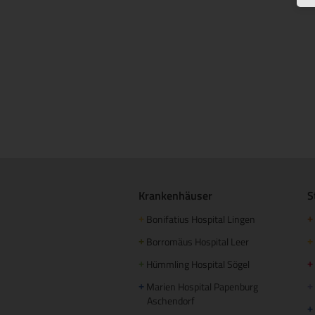
Krankenhäuser
S
Bonifatius Hospital Lingen
+
+
Borromäus Hospital Leer
+
+
Hümmling Hospital Sögel
+
+
Marien Hospital Papenburg
+
+
Aschendorf
+