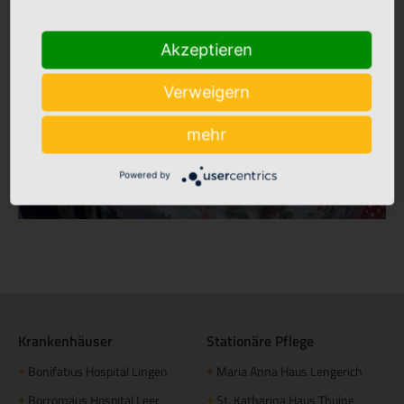
Akzeptieren
Verweigern
mehr
Powered by
Krankenhäuser
Stationäre Pflege
Bonifatius Hospital Lingen
Maria Anna Haus Lengerich
+
+
Borromäus Hospital Leer
St. Katharina Haus Thuine
+
+