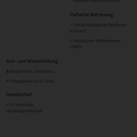
Elisabeth Haus Emsbüren
+
Palliative Betreuung
Palliativstützpunkt Nördliches
+
Emsland
Ambulanter Palliativdienst
+
(SAPV)
Aus- und Weiterbildung
Akademie St. Franziskus
Pflegeakademie St. Anna
+
Gesellschaft
St. Bonifatius
+
Hospitalgesellschaft