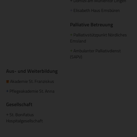
Domizil am Mühlentor Lingen
+
Elisabeth Haus Emsbüren
+
Palliative Betreuung
Palliativstützpunkt Nördliches
+
Emsland
Ambulanter Palliativdienst
+
(SAPV)
Aus- und Weiterbildung
Akademie St. Franziskus
Pflegeakademie St. Anna
+
Gesellschaft
St. Bonifatius
+
Hospitalgesellschaft