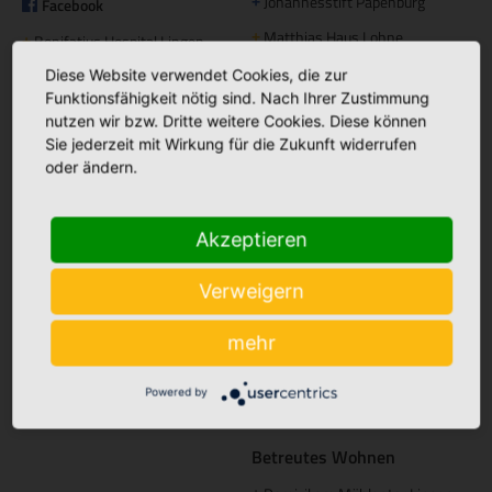
Johannesstift Papenburg
Facebook
+
Matthias Haus Lohne
+
Bonifatius Hospital Lingen
+
Mutter Teresa Haus Lingen
+
Diese Website verwendet Cookies, die zur
Borromäus Hospital Leer
+
Funktionsfähigkeit nötig sind. Nach Ihrer Zustimmung
Hümmling Hospital Sögel
+
Tagespflege
nutzen wir bzw. Dritte weitere Cookies. Diese können
Sie jederzeit mit Wirkung für die Zukunft widerrufen
Marien Hospital Papenburg
+
Maria Anna Haus Lengerich
+
oder ändern.
Aschendorf
Instagram
Akzeptieren
St. Bonifatius
+
Hospitalgesellschaft
Verweigern
Ambulante Pflege
Caritas Altenhilfe Emsland
+
mehr
Caritas Sozialstation Lingen
+
Powered by
Ambulante Pflege Sögel
+
Betreutes Wohnen