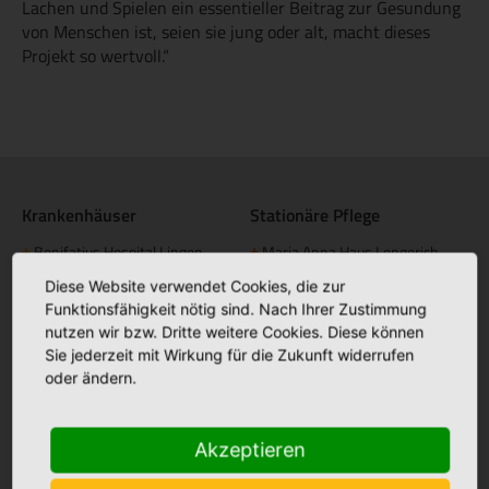
Lachen und Spielen ein essentieller Beitrag zur Gesundung
von Menschen ist, seien sie jung oder alt, macht dieses
Projekt so wertvoll.“
Krankenhäuser
Stationäre Pflege
Bonifatius Hospital Lingen
Maria Anna Haus Lengerich
+
+
Borromäus Hospital Leer
St. Katharina Haus Thuine
Diese Website verwendet Cookies, die zur
+
+
Funktionsfähigkeit nötig sind. Nach Ihrer Zustimmung
Hümmling Hospital Sögel
Caritas Altenhilfe Emsland
+
+
nutzen wir bzw. Dritte weitere Cookies. Diese können
Marien Hospital Papenburg
Elisabeth Haus Emsbüren
Sie jederzeit mit Wirkung für die Zukunft widerrufen
+
+
Aschendorf
oder ändern.
Johannesstift Dörpen
+
Johannesstift Papenburg
Facebook
+
Akzeptieren
Matthias Haus Lohne
+
Bonifatius Hospital Lingen
+