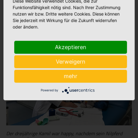
Diese Website verwendet Cookies, die zur
Zum Frühstück gab es eine kleine Eule für jedes Kind als
Funktionsfähigkeit nötig sind. Nach Ihrer Zustimmung
Geschenk - verteilt natürlich vom Maskottchen der
nutzen wir bzw. Dritte weitere Cookies. Diese können
Kinderklinik - der Eule Boni und Schwester Hanna
Sie jederzeit mit Wirkung für die Zukunft widerrufen
Dreishing.
oder ändern.
Akzeptieren
Verweigern
mehr
Powered by
Der dreijährige Kamil war happy, nachdem sein Nilpferd