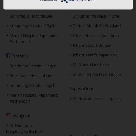
Bonifatius Hospital Lingen
Maria Anna Haus Lengerich
+
+
Borromäus Hospital Leer
St. Katharina Haus Thuine
+
+
Hümmling Hospital Sögel
Caritas Altenhilfe Emsland
+
+
Marien Hospital Papenburg
Elisabeth Haus Emsbüren
+
+
Aschendorf
Johannesstift Dörpen
+
Johannesstift Papenburg
Facebook
+
Matthias Haus Lohne
+
Bonifatius Hospital Lingen
+
Mutter Teresa Haus Lingen
+
Borromäus Hospital Leer
+
Hümmling Hospital Sögel
+
Tagespflege
Marien Hospital Papenburg
+
Maria Anna Haus Lengerich
+
Aschendorf
Instagram
St. Bonifatius
+
Hospitalgesellschaft