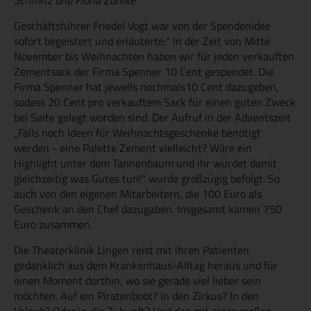
Geschäftsführer Friedel Vogt war von der Spendenidee
sofort begeistert und erläuterte:“ In der Zeit von Mitte
November bis Weihnachten haben wir für jeden verkauften
Zementsack der Firma Spenner 10 Cent gespendet. Die
Firma Spenner hat jeweils nochmals10 Cent dazugeben,
sodass 20 Cent pro verkauftem Sack für einen guten Zweck
bei Seite gelegt worden sind. Der Aufruf in der Adventszeit
„Falls noch Ideen für Weihnachtsgeschenke benötigt
werden - eine Palette Zement vielleicht? Wäre ein
Highlight unter dem Tannenbaum und ihr würdet damit
gleichzeitig was Gutes tun!“ wurde großzügig befolgt. So
auch von den eigenen Mitarbeitern, die 100 Euro als
Geschenk an den Chef dazugaben. Insgesamt kamen 750
Euro zusammen.
Die Theaterklinik Lingen reist mit ihren Patienten
gedanklich aus dem Krankenhaus-Alltag heraus und für
einen Moment dorthin, wo sie gerade viel lieber sein
möchten. Auf ein Piratenboot? In den Zirkus? In den
Urlaub? Oder in die Zukunft? Und das mit einer großen