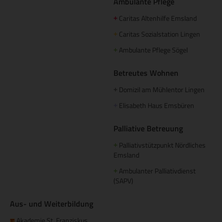
Ambulante Pflege
Caritas Altenhilfe Emsland
+
Caritas Sozialstation Lingen
+
Ambulante Pflege Sögel
+
Betreutes Wohnen
Domizil am Mühlentor Lingen
+
Elisabeth Haus Emsbüren
+
Palliative Betreuung
Palliativstützpunkt Nördliches
+
Emsland
Ambulanter Palliativdienst
+
(SAPV)
Aus- und Weiterbildung
Akademie St. Franziskus