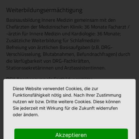
Weiterbildungsermächtigung
Basisausbildung Innere Medizin gemeinsam mit den
Chefärzten der Medizinischen Klinik: 36 Monate Facharzt /
-ärztin für Innere Medizin und Kardiologie: 36 Monate;
Zusätzliche Weiterbildung für Schlafmedizin
Befreiung von ärztlichen Basisaufgaben (z.B. DRG-
Verschlüsselung, Blutabnahmen, Befundnachfragen) durch
die Verfügbarkeit von DRG-Fachkräften,
Stationssekretärinnen und Arztassistentinnen.
DGK Anerkennung als Fortbildungsstätte
"Zusatzqualifikation Spezielle Rhythmologie – Aktive
Diese Website verwendet Cookies, die zur
Herzrhythmusimplantate"
Funktionsfähigkeit nötig sind. Nach Ihrer Zustimmung
nutzen wir bzw. Dritte weitere Cookies. Diese können
Sie jederzeit mit Wirkung für die Zukunft widerrufen
oder ändern.
Der Stellenschlüssel ist derzeit mit 1–4–10,5 festgelegt.
Akzeptieren