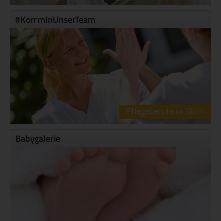
#KommInUnserTeam
Pflegeberufe im Boni
Babygalerie