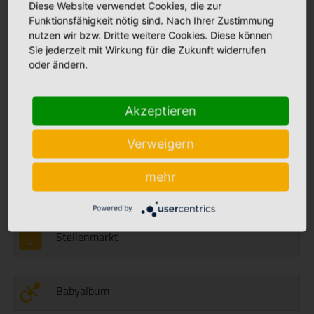
Diese Website verwendet Cookies, die zur
weiterlesen
Funktionsfähigkeit nötig sind. Nach Ihrer Zustimmung
nutzen wir bzw. Dritte weitere Cookies. Diese können
26.06.2026
Sie jederzeit mit Wirkung für die Zukunft widerrufen
weiterlesen
Bunte Sorgenfresser gegen große Sorgen
oder ändern.
25.06.2026
Akzeptieren
50 Jahre Herzblut für die Kinderstation: Beate Krüp
verabschiedet
weiterlesen
Verweigern
mehr
Aktuelles
Powered by
Stellenmarkt
Babyalbum