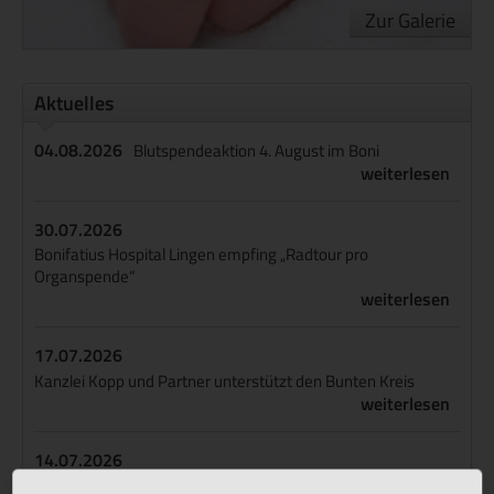
Zur Galerie
Aktuelles
04.08.2026
Blutspendeaktion 4. August im Boni
weiterlesen
30.07.2026
Bonifatius Hospital Lingen empfing „Radtour pro
Organspende“
weiterlesen
17.07.2026
Kanzlei Kopp und Partner unterstützt den Bunten Kreis
weiterlesen
14.07.2026
Boni ist Endoprothetikzentrum der Maximalversorgung