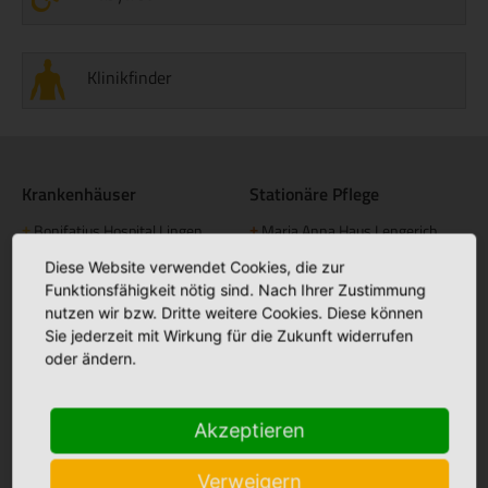
Klinikfinder
Krankenhäuser
Stationäre Pflege
Bonifatius Hospital Lingen
Maria Anna Haus Lengerich
+
+
Borromäus Hospital Leer
St. Katharina Haus Thuine
+
+
Diese Website verwendet Cookies, die zur
Funktionsfähigkeit nötig sind. Nach Ihrer Zustimmung
Hümmling Hospital Sögel
Caritas Altenhilfe Emsland
+
+
nutzen wir bzw. Dritte weitere Cookies. Diese können
Marien Hospital Papenburg
Elisabeth Haus Emsbüren
Sie jederzeit mit Wirkung für die Zukunft widerrufen
+
+
Aschendorf
oder ändern.
Johannesstift Dörpen
+
Johannesstift Papenburg
Facebook
+
Akzeptieren
Matthias Haus Lohne
+
Bonifatius Hospital Lingen
+
Mutter Teresa Haus Lingen
+
Borromäus Hospital Leer
Verweigern
+