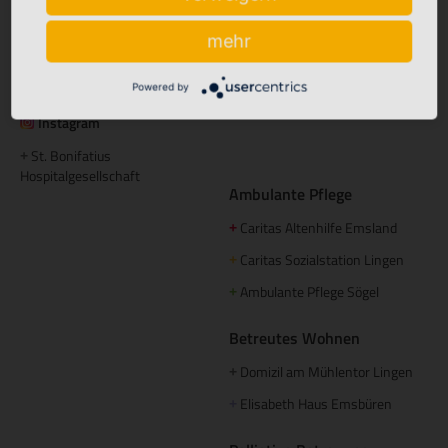
Hümmling Hospital Sögel
+
Tagespflege
mehr
Marien Hospital Papenburg
+
Maria Anna Haus Lengerich
+
Aschendorf
Powered by
Instagram
St. Bonifatius
+
Hospitalgesellschaft
Ambulante Pflege
Caritas Altenhilfe Emsland
+
Caritas Sozialstation Lingen
+
Ambulante Pflege Sögel
+
Betreutes Wohnen
Domizil am Mühlentor Lingen
+
Elisabeth Haus Emsbüren
+