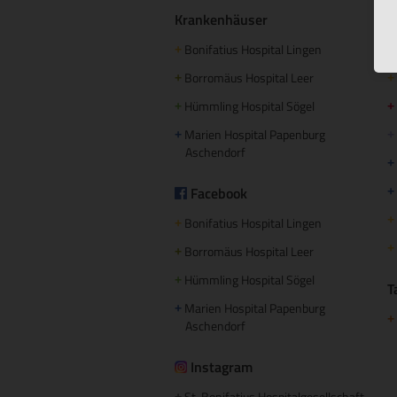
Krankenhäuser
S
Bonifatius Hospital Lingen
+
+
Borromäus Hospital Leer
+
+
Hümmling Hospital Sögel
+
+
Marien Hospital Papenburg
+
+
Aschendorf
+
Facebook
+
+
Bonifatius Hospital Lingen
+
+
Borromäus Hospital Leer
+
Hümmling Hospital Sögel
+
T
Marien Hospital Papenburg
+
+
Aschendorf
Instagram
St. Bonifatius Hospitalgesellschaft