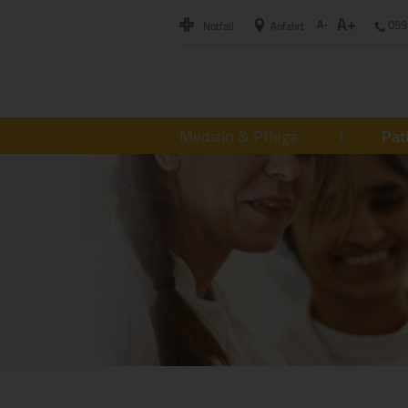
A+
A-
059
Notfall
Anfahrt
Medizin & Pflege
Pat