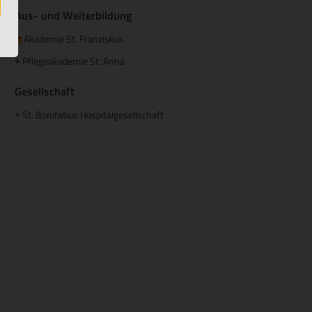
Aus- und Weiterbildung
Akademie St. Franziskus
Pflegeakademie St. Anna
+
Gesellschaft
St. Bonifatius Hospitalgesellschaft
+