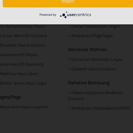
mehr
tationäre Pflege
Ambulante Pflege
Powered by
Maria Anna Haus Lengerich
Caritas Altenhilfe Emsland
+
St. Katharina Haus Thuine
Caritas Sozialstation Lingen
+
Caritas Altenhilfe Emsland
Ambulante Pflege Sögel
+
Elisabeth Haus Emsbüren
Betreutes Wohnen
Johannesstift Dörpen
Domizil am Mühlentor Lingen
+
Johannesstift Papenburg
Elisabeth Haus Emsbüren
+
Matthias Haus Lohne
Palliative Betreuung
Mutter Teresa Haus Lingen
Palliativstützpunkt Nördliches
+
agespflege
Emsland
Maria Anna Haus Lengerich
Ambulanter Palliativdienst (SAPV)
+