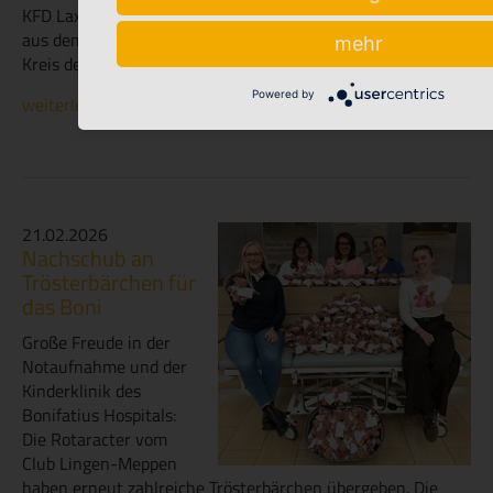
KFD Laxten in Lingen übergab den Erlös der Spielzeugbörse
aus dem letzten Jahr in Höhe von 650 € an den Bunten
mehr
Kreis der St. Bonifatius Hospitalgesellschaft...
Powered by
weiterlesen
21.02.2026
Nachschub an
Trösterbärchen für
das Boni
Große Freude in der
Notaufnahme und der
Kinderklinik des
Bonifatius Hospitals:
Die Rotaracter vom
Club Lingen-Meppen
haben erneut zahlreiche Trösterbärchen übergeben. Die