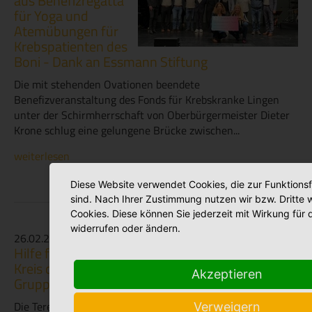
aus Benefizregatta
für Yoga und
Atemübungen für
Krebspatienten des
Boni - Dank an Essmann Stiftung
Die mit stehenden Ovationen beendete
Benefizveranstaltung des Fonds für Krebskranke Lingen
unter der Schirmherrschaft von Oberbürgermeister Dieter
Krone schlug eine gelungene Brücke zwischen...
weiterlesen
Diese Website verwendet Cookies, die zur Funktionsf
sind. Nach Ihrer Zustimmung nutzen wir bzw. Dritte 
Cookies. Diese können Sie jederzeit mit Wirkung für 
widerrufen oder ändern.
26.02.2026
Hilfe für Bunten
Kreis durch KFD
Akzeptieren
Gruppe Teresa
Die Teresagruppe der
Verweigern