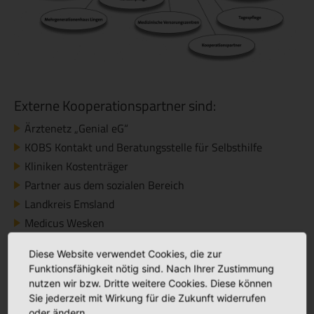
Externe Kooperationspartner sind:
Ärztenetz „Genial eG“
KOBS Kontakt und Beratungsstelle für Selbsthilfe
Kliniken Kostenträger
Partner aus dem sozialen Bereich
Landkreis Emsland
Medicus Wesken
Palliativstützpunkt Emsland Süd Thuine
Diese Website verwendet Cookies, die zur
Pflegedienste
Funktionsfähigkeit nötig sind. Nach Ihrer Zustimmung
Pflegeheime
nutzen wir bzw. Dritte weitere Cookies. Diese können
Rehakliniken
Sie jederzeit mit Wirkung für die Zukunft widerrufen
oder ändern.