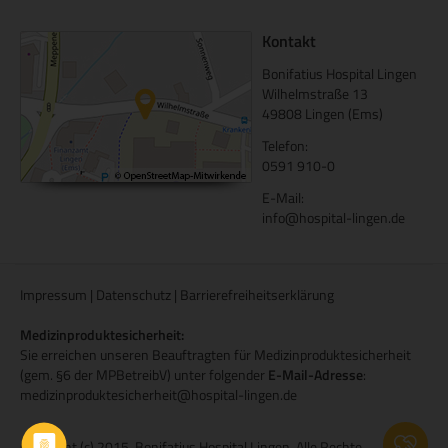
Kontakt
Bonifatius Hospital Lingen
Wilhelmstraße 13
49808 Lingen (Ems)
Telefon:
0591 910-0
E-Mail:
info@hospital-lingen.de
Impressum
|
Datenschutz
|
Barrierefreiheitserklärung
Medizinproduktesicherheit:
Sie erreichen unseren Beauftragten für Medizinproduktesicherheit
(gem. §6 der MPBetreibV) unter folgender
E-Mail-Adresse
:
medizinproduktesicherheit@hospital-lingen.de
Copyright (c) 2015. Bonifatius Hospital Lingen. Alle Rechte