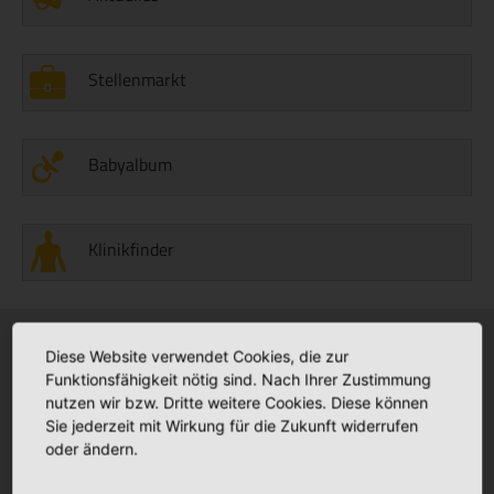
Stellenmarkt
Babyalbum
Klinikfinder
Diese Website verwendet Cookies, die zur
Krankenhäuser
Stationäre Pflege
Funktionsfähigkeit nötig sind. Nach Ihrer Zustimmung
nutzen wir bzw. Dritte weitere Cookies. Diese können
Bonifatius Hospital Lingen
Maria Anna Haus Lengerich
+
+
Sie jederzeit mit Wirkung für die Zukunft widerrufen
Borromäus Hospital Leer
St. Katharina Haus Thuine
+
+
oder ändern.
Hümmling Hospital Sögel
Caritas Altenhilfe Emsland
+
+