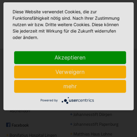
Babyalbum
Diese Website verwendet Cookies, die zur
Funktionsfähigkeit nötig sind. Nach Ihrer Zustimmung
nutzen wir bzw. Dritte weitere Cookies. Diese können
Sie jederzeit mit Wirkung für die Zukunft widerrufen
Klinikfinder
oder ändern.
Akzeptieren
Krankenhäuser
Stationäre Pflege
Verweigern
Bonifatius Hospital Lingen
Maria Anna Haus Lengerich
+
+
Borromäus Hospital Leer
St. Katharina Haus Thuine
+
+
mehr
Hümmling Hospital Sögel
Caritas Altenhilfe Emsland
+
+
Powered by
Marien Hospital Papenburg
Elisabeth Haus Emsbüren
+
+
Aschendorf
Johannesstift Dörpen
+
Johannesstift Papenburg
Facebook
+
Matthias Haus Lohne
+
Bonifatius Hospital Lingen
+