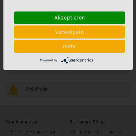
Akzeptieren
Aktuelles
Verweigern
Stellenmarkt
mehr
Powered by
Babyalbum
Klinikfinder
Krankenhäuser
Stationäre Pflege
Bonifatius Hospital Lingen
Maria Anna Haus Lengerich
+
+