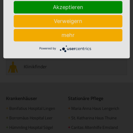
Akzeptieren
Stellenmarkt
Verweigern
mehr
Babyalbum
Powered by
Klinikfinder
Krankenhäuser
Stationäre Pflege
Bonifatius Hospital Lingen
Maria Anna Haus Lengerich
+
+
Borromäus Hospital Leer
St. Katharina Haus Thuine
+
+
Hümmling Hospital Sögel
Caritas Altenhilfe Emsland
+
+