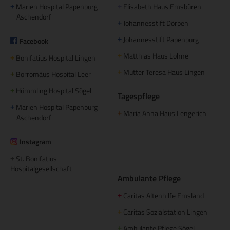
Marien Hospital Papenburg
Elisabeth Haus Emsbüren
+
+
Aschendorf
Johannesstift Dörpen
+
Johannesstift Papenburg
Facebook
+
Matthias Haus Lohne
+
Bonifatius Hospital Lingen
+
Mutter Teresa Haus Lingen
+
Borromäus Hospital Leer
+
Hümmling Hospital Sögel
+
Tagespflege
Marien Hospital Papenburg
+
Maria Anna Haus Lengerich
+
Aschendorf
Instagram
St. Bonifatius
+
Hospitalgesellschaft
Ambulante Pflege
Caritas Altenhilfe Emsland
+
Caritas Sozialstation Lingen
+
Ambulante Pflege Sögel
+