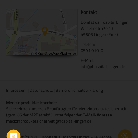
Kontakt
Bonifatius Hospital Lingen
Wilhelmstraße 13
49808 Lingen (Ems)
Telefon:
0591 910-0
E-Mail:
info@hospital-lingen.de
Impressum
|
Datenschutz
|
Barrierefreiheitserklärung
Medizinproduktesicherheit:
Sie erreichen unseren Beauftragten für Medizinproduktesicherheit
(gem. §6 der MPBetreibV) unter folgender
E-Mail-Adresse
:
medizinproduktesicherheit@hospital-lingen.de
Copyright (c) 2015. Bonifatius Hospital Lingen. Alle Rechte