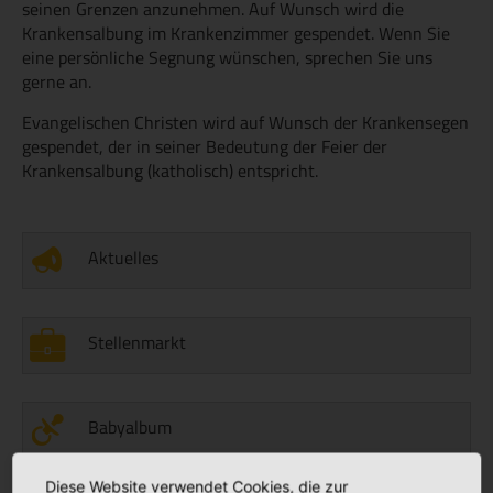
seinen Grenzen anzunehmen. Auf Wunsch wird die
Krankensalbung im Krankenzimmer gespendet. Wenn Sie
eine persönliche Segnung wünschen, sprechen Sie uns
gerne an.
Evangelischen Christen wird auf Wunsch der Krankensegen
gespendet, der in seiner Bedeutung der Feier der
Krankensalbung (katholisch) entspricht.
Aktuelles
Stellenmarkt
Babyalbum
Diese Website verwendet Cookies, die zur