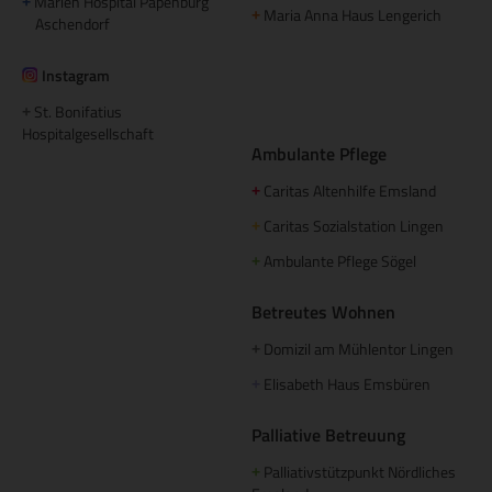
Marien Hospital Papenburg
+
Maria Anna Haus Lengerich
+
Aschendorf
Instagram
St. Bonifatius
+
Hospitalgesellschaft
Ambulante Pflege
Caritas Altenhilfe Emsland
+
Caritas Sozialstation Lingen
+
Ambulante Pflege Sögel
+
Betreutes Wohnen
Domizil am Mühlentor Lingen
+
Elisabeth Haus Emsbüren
+
Palliative Betreuung
Palliativstützpunkt Nördliches
+