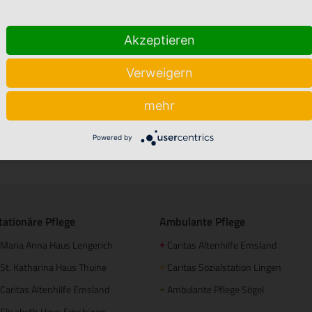
Akzeptieren
Verweigern
mehr
Powered by
Stellenmarkt
Babyalbum
tationäre Pflege
Ambulante Pflege
Maria Anna Haus Lengerich
Caritas Altenhilfe Emsland
+
St. Katharina Haus Thuine
Caritas Sozialstation Lingen
+
Caritas Altenhilfe Emsland
Ambulante Pflege Sögel
+
Elisabeth Haus Emsbüren