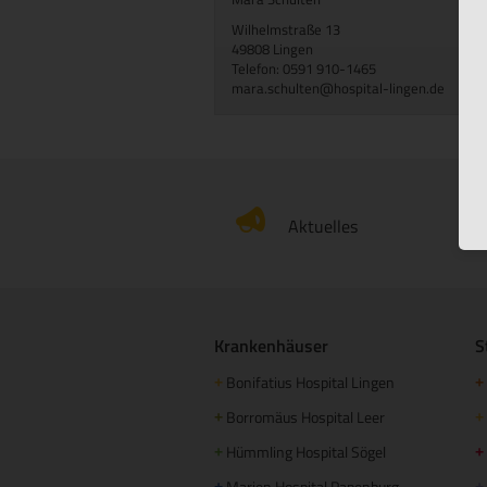
Wilhelmstraße 13
49808 Lingen
Telefon: 0591 910-1465
mara.schulten@hospital-lingen.de
Aktuelles
Krankenhäuser
S
Bonifatius Hospital Lingen
+
+
Borromäus Hospital Leer
+
+
Hümmling Hospital Sögel
+
+
Marien Hospital Papenburg