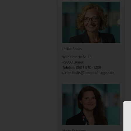
Ulrike Focks
Wilhelmstraße 13
49808 Lingen
Telefon: 0591 910-1209
ulrike.focks@hospital-lingen.de
Mara Schulten