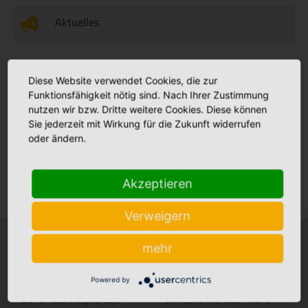
Aktuelles
Stellenmarkt
Diese Website verwendet Cookies, die zur
Funktionsfähigkeit nötig sind. Nach Ihrer Zustimmung
nutzen wir bzw. Dritte weitere Cookies. Diese können
Sie jederzeit mit Wirkung für die Zukunft widerrufen
Babyalbum
oder ändern.
Klinikfinder
Akzeptieren
Verweigern
mehr
Krankenhäuser
Stationäre Pflege
Bonifatius Hospital Lingen
Maria Anna Haus Lengerich
+
+
Powered by
Borromäus Hospital Leer
St. Katharina Haus Thuine
+
+