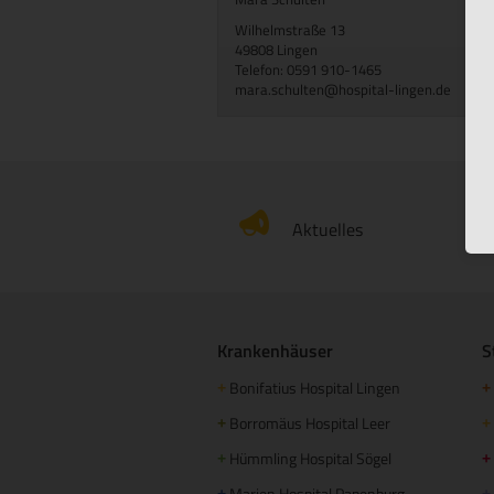
Wilhelmstraße 13
49808 Lingen
Telefon: 0591 910-1465
mara.schulten@hospital-lingen.de
Aktuelles
Krankenhäuser
S
Bonifatius Hospital Lingen
+
+
Borromäus Hospital Leer
+
+
Hümmling Hospital Sögel
+
+
Marien Hospital Papenburg