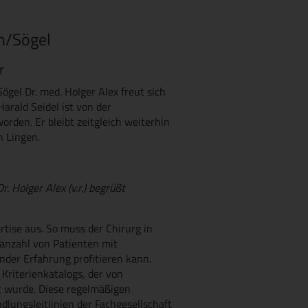
n/Sögel
r
gel Dr. med. Holger Alex freut sich
arald Seidel ist von der
orden. Er bleibt zeitgleich weiterhin
n Lingen.
 Holger Alex (v.r.) begrüßt
ertise aus. So muss der Chirurg in
anzahl von Patienten mit
nder Erfahrung profitieren kann.
Kriterienkatalogs, der von
t wurde. Diese regelmäßigen
lungsleitlinien der Fachgesellschaft