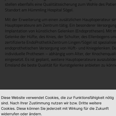
stellen ebenfalls eine Qualitätssicherung zum Wohle des Patie
Standort am Hümmling Hospital Sögel.
Mit der Erweiterung um einen zusätzlichen Hauptoperateur si
Hauptoperateure am Zentrum tätig. Ein besonderer Versorgung
Implantation von künstlichen Gelenken (Endoprothesen). Mit 
Gelenke der Hüfte, des Knies, der Schulter, des Ellenbogens un
zertifizierte EndoProthetikZentrum Lingen/Sögel ist spezialisi
endoprothetischen Versorgung von Hüft- und Kniegelenken. De
individuelle Prothesen – abhängig vom Alter, der Knochenqual
eingesetzt. Es ist geplant, weitere Hauptoperateure auszubild
Emsland die beste Qualität für Kunstgelenke anbieten zu könn
Diese Website verwendet Cookies, die zur Funktionsfähigkeit nötig
sind. Nach Ihrer Zustimmung nutzen wir bzw. Dritte weitere
Cookies. Diese können Sie jederzeit mit Wirkung für die Zukunft
widerrufen oder ändern.