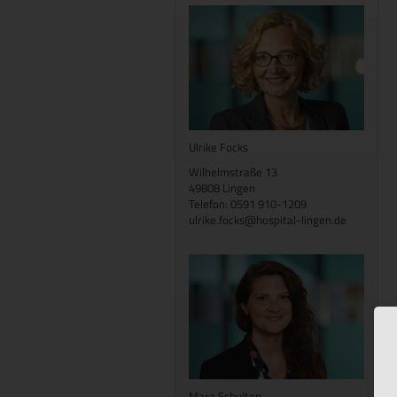
Ulrike Focks
Wilhelmstraße 13
49808 Lingen
Telefon: 0591 910-1209
ulrike.focks@hospital-lingen.de
Mara Schulten