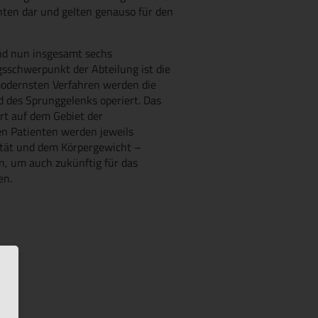
nten dar und gelten genauso für den
nd nun insgesamt sechs
sschwerpunkt der Abteilung ist die
modernsten Verfahren werden die
d des Sprunggelenks operiert. Das
ert auf dem Gebiet der
n Patienten werden jeweils
ität und dem Körpergewicht –
en, um auch zukünftig für das
en.