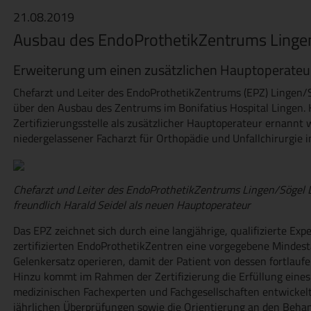
21.08.2019
Ausbau des EndoProthetikZentrums Linge
Erweiterung um einen zusätzlichen Hauptoperateu
Chefarzt und Leiter des EndoProthetikZentrums (EPZ) Lingen/Sö
über den Ausbau des Zentrums im Bonifatius Hospital Lingen. H
Zertifizierungsstelle als zusätzlicher Hauptoperateur ernannt w
niedergelassener Facharzt für Orthopädie und Unfallchirurgie i
Chefarzt und Leiter des EndoProthetikZentrums Lingen/Sögel Dr.
freundlich Harald Seidel als neuen Hauptoperateur
Das EPZ zeichnet sich durch eine langjährige, qualifizierte Exp
zertifizierten EndoProthetikZentren eine vorgegebene Mindest
Gelenkersatz operieren, damit der Patient von dessen fortlaufe
Hinzu kommt im Rahmen der Zertifizierung die Erfüllung eines 
medizinischen Fachexperten und Fachgesellschaften entwickel
jährlichen Überprüfungen sowie die Orientierung an den Behand