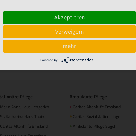
Akzeptieren
Verweigern
mehr
Powered by
Stellenmarkt
Babyalbum
tationäre Pflege
Ambulante Pflege
Maria Anna Haus Lengerich
Caritas Altenhilfe Emsland
+
St. Katharina Haus Thuine
Caritas Sozialstation Lingen
+
Caritas Altenhilfe Emsland
Ambulante Pflege Sögel
+
Elisabeth Haus Emsbüren