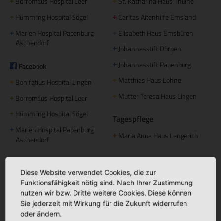
Borromäus Hospital Leer
St. Katharina Haus Thuine
+
+
Hümmling Hospital Sögel
Caritas Altenhilfe Emsland
+
+
Marien Hospital Papenburg
Elisabeth Haus Emsbüren
+
+
Aschendorf
Johannesstift Dörpen
+
Johannesstift Papenburg
Facebook
+
Matthias Haus Lohne
+
Bonifatius Hospital Lingen
+
Mutter Teresa Haus Lingen
+
Borromäus Hospital Leer
+
Hümmling Hospital Sögel
+
Tagespflege
Marien Hospital Papenburg
+
Maria Anna Haus Lengerich
+
Aschendorf
Instagram
Diese Website verwendet Cookies, die zur
St. Bonifatius
+
Funktionsfähigkeit nötig sind. Nach Ihrer Zustimmung
Hospitalgesellschaft
nutzen wir bzw. Dritte weitere Cookies. Diese können
Ambulante Pflege
Sie jederzeit mit Wirkung für die Zukunft widerrufen
oder ändern.
Caritas Altenhilfe Emsland
+