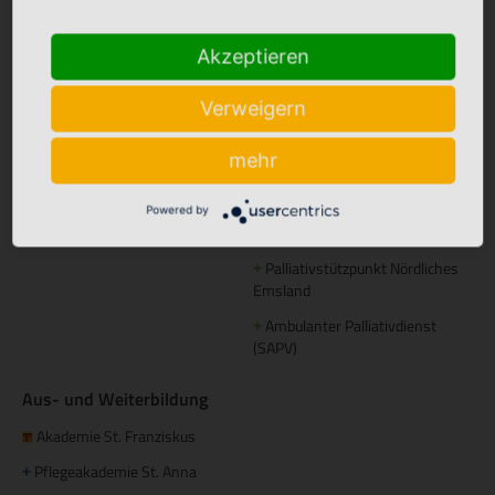
Caritas Sozialstation Lingen
+
Akzeptieren
Ambulante Pflege Sögel
+
Betreutes Wohnen
Verweigern
Domizil am Mühlentor Lingen
+
mehr
Elisabeth Haus Emsbüren
+
Powered by
Palliative Betreuung
Palliativstützpunkt Nördliches
+
Emsland
Ambulanter Palliativdienst
+
(SAPV)
Aus- und Weiterbildung
Akademie St. Franziskus
Pflegeakademie St. Anna
+