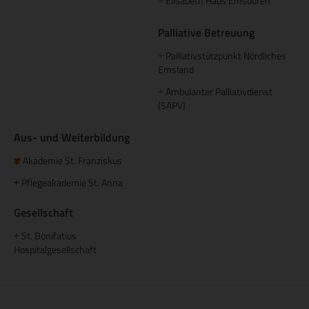
Elisabeth Haus Emsbüren
+
Palliative Betreuung
Palliativstützpunkt Nördliches
+
Emsland
Ambulanter Palliativdienst
+
(SAPV)
Aus- und Weiterbildung
Akademie St. Franziskus
Pflegeakademie St. Anna
+
Gesellschaft
St. Bonifatius
+
Hospitalgesellschaft