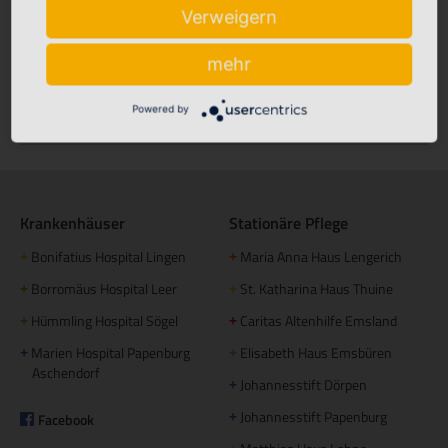
Verweigern
Babyalbum
mehr
Powered by
Klinikfinder
Krankenhäuser
Stationäre Pflege
Bonifatius Hospital Lingen
Maria Anna Haus Lengerich
+
+
Borromäus Hospital Leer
St. Katharina Haus Thuine
+
+
Hümmling Hospital Sögel
Caritas Altenhilfe Emsland
+
+
Marien Hospital Papenburg
Elisabeth Haus Emsbüren
+
+
Aschendorf
Johannesstift Dörpen
+
Johannesstift Papenburg
Facebook
+