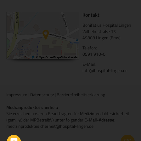
Kontakt
Bonifatius Hospital Lingen
Wilhelmstraße 13
49808 Lingen (Ems)
Telefon:
0591 910-0
E-Mail:
info@hospital-lingen.de
Impressum
|
Datenschutz
|
Barrierefreiheitserklärung
Medizinproduktesicherheit:
Sie erreichen unseren Beauftragten für Medizinproduktesicherheit
(gem. §6 der MPBetreibV) unter folgender
E-Mail-Adresse
:
medizinproduktesicherheit@hospital-lingen.de