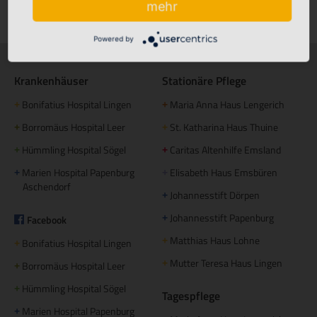
Klinikfinder
mehr
Powered by
Krankenhäuser
Stationäre Pflege
Bonifatius Hospital Lingen
Maria Anna Haus Lengerich
+
+
Borromäus Hospital Leer
St. Katharina Haus Thuine
+
+
Hümmling Hospital Sögel
Caritas Altenhilfe Emsland
+
+
Marien Hospital Papenburg
Elisabeth Haus Emsbüren
+
+
Aschendorf
Johannesstift Dörpen
+
Johannesstift Papenburg
Facebook
+
Matthias Haus Lohne
+
Bonifatius Hospital Lingen
+
Mutter Teresa Haus Lingen
+
Borromäus Hospital Leer
+
Hümmling Hospital Sögel
+
Tagespflege
Marien Hospital Papenburg
+