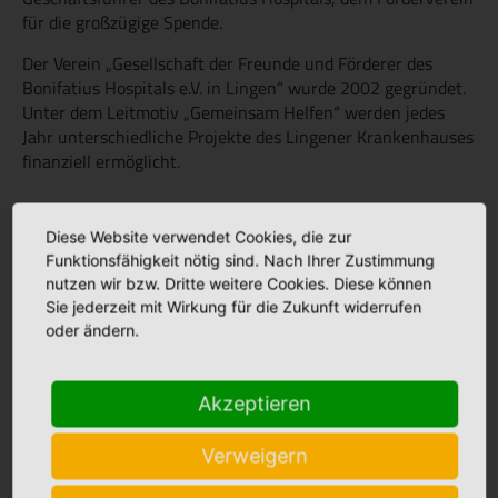
für die großzügige Spende.
Der Verein „Gesellschaft der Freunde und Förderer des
Bonifatius Hospitals e.V. in Lingen“ wurde 2002 gegründet.
Unter dem Leitmotiv „Gemeinsam Helfen“ werden jedes
Jahr unterschiedliche Projekte des Lingener Krankenhauses
finanziell ermöglicht.
Diese Website verwendet Cookies, die zur
Aktuelles
Funktionsfähigkeit nötig sind. Nach Ihrer Zustimmung
nutzen wir bzw. Dritte weitere Cookies. Diese können
Sie jederzeit mit Wirkung für die Zukunft widerrufen
oder ändern.
Stellenmarkt
Akzeptieren
Babyalbum
Verweigern