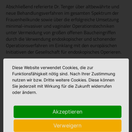
Abschließend referierte Dr. Tenger über altbewährte und
neue Behandlungsverfahren im gesamten Spektrum der
Frauenheilkunde sowie über die erfolgreiche Umsetzung
minimal-invasiver und vaginaler Operationstechniken
unter Vermeidung von großen offenen Baucheingriffen
durch die Verwendung endoskopischer und schonender
Operationsverfahren im Einklang mit den europäischen
Initiativen der Gesellschaft für endoskopisches Operieren.
Diese Website verwendet Cookies, die zur
Funktionsfähigkeit nötig sind. Nach Ihrer Zustimmung
Aktuelles
nutzen wir bzw. Dritte weitere Cookies. Diese können
Sie jederzeit mit Wirkung für die Zukunft widerrufen
oder ändern.
Stellenmarkt
Akzeptieren
Babyalbum
Verweigern