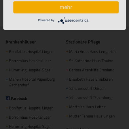
mehr
Klinikfinder
Powered by
Krankenhäuser
Stationäre Pflege
Bonifatius Hospital Lingen
Maria Anna Haus Lengerich
+
+
Borromäus Hospital Leer
St. Katharina Haus Thuine
+
+
Hümmling Hospital Sögel
Caritas Altenhilfe Emsland
+
+
Marien Hospital Papenburg
Elisabeth Haus Emsbüren
+
+
Aschendorf
Johannesstift Dörpen
+
Johannesstift Papenburg
Facebook
+
Matthias Haus Lohne
+
Bonifatius Hospital Lingen
+
Mutter Teresa Haus Lingen
+
Borromäus Hospital Leer
+
Hümmling Hospital Sögel
+