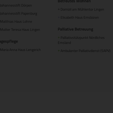
Betreutes Wohnen
Johannesstift Dörpen
Domizil am Mühlentor Lingen
+
Johannesstift Papenburg
Elisabeth Haus Emsbüren
+
Matthias Haus Lohne
Palliative Betreuung
Mutter Teresa Haus Lingen
Palliativstützpunkt Nördliches
+
agespflege
Emsland
Maria Anna Haus Lengerich
Ambulanter Palliativdienst (SAPV)
+