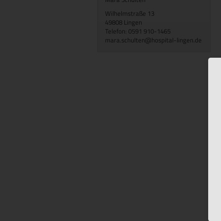
Wilhelmstraße 13
49808 Lingen
Telefon: 0591 910-1465
mara.schulten@hospital-lingen.de