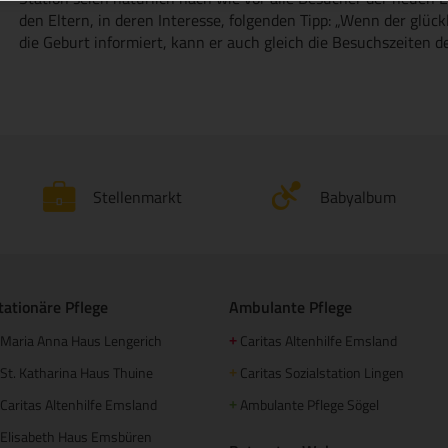
den Eltern, in deren Interesse, folgenden Tipp: „Wenn der glüc
die Geburt informiert, kann er auch gleich die Besuchszeiten de
Stellenmarkt
Babyalbum
tationäre Pflege
Ambulante Pflege
Maria Anna Haus Lengerich
Caritas Altenhilfe Emsland
+
St. Katharina Haus Thuine
Caritas Sozialstation Lingen
+
Caritas Altenhilfe Emsland
Ambulante Pflege Sögel
+
Elisabeth Haus Emsbüren