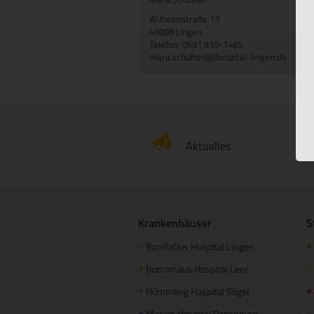
Wilhelmstraße 13
49808 Lingen
Telefon: 0591 910-1465
mara.schulten@hospital-lingen.de
Aktuelles
Krankenhäuser
S
Bonifatius Hospital Lingen
+
+
Borromäus Hospital Leer
+
+
Hümmling Hospital Sögel
+
+
Marien Hospital Papenburg