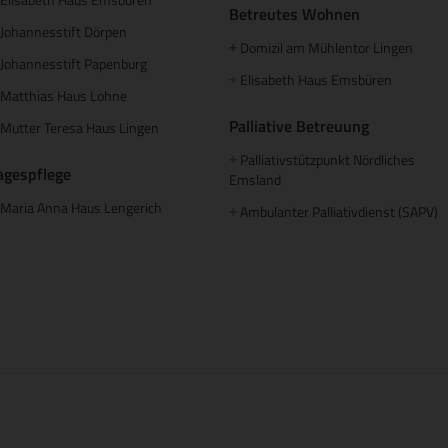
Betreutes Wohnen
Johannesstift Dörpen
Domizil am Mühlentor Lingen
+
Johannesstift Papenburg
Elisabeth Haus Emsbüren
+
Matthias Haus Lohne
Palliative Betreuung
Mutter Teresa Haus Lingen
Palliativstützpunkt Nördliches
+
agespflege
Emsland
Maria Anna Haus Lengerich
Ambulanter Palliativdienst (SAPV)
+