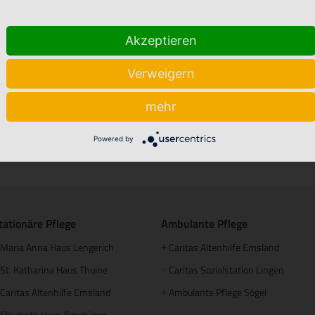
Akzeptieren
Verweigern
mehr
Powered by
Stellenmarkt
Babyalbum
tationäre Pflege
Ambulante Pflege
Maria Anna Haus Lengerich
Caritas Altenhilfe Emsland
+
St. Katharina Haus Thuine
Caritas Sozialstation Lingen
+
Caritas Altenhilfe Emsland
Ambulante Pflege Sögel
+
Elisabeth Haus Emsbüren