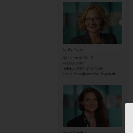
Ulrike Focks
Wilhelmstraße 13
49808 Lingen
Telefon: 0591 910-1209
ulrike.focks@hospital-lingen.de
Mara Schulten