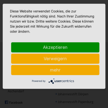
Babyalbum
Diese Website verwendet Cookies, die zur
Funktionsfähigkeit nötig sind. Nach Ihrer Zustimmung
nutzen wir bzw. Dritte weitere Cookies. Diese können
Sie jederzeit mit Wirkung für die Zukunft widerrufen
Klinikfinder
oder ändern.
Akzeptieren
Krankenhäuser
Stationäre Pflege
Verweigern
Bonifatius Hospital Lingen
Maria Anna Haus Lengerich
+
+
mehr
Borromäus Hospital Leer
St. Katharina Haus Thuine
+
+
Hümmling Hospital Sögel
Caritas Altenhilfe Emsland
+
+
Powered by
Marien Hospital Papenburg
Elisabeth Haus Emsbüren
+
+
Aschendorf
Johannesstift Dörpen
+
Johannesstift Papenburg
Facebook
+