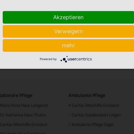
Akzeptieren
Verweigern
mehr
Powered by
Stellenmarkt
Babyalbum
tationäre Pflege
Ambulante Pflege
Maria Anna Haus Lengerich
Caritas Altenhilfe Emsland
+
St. Katharina Haus Thuine
Caritas Sozialstation Lingen
+
Caritas Altenhilfe Emsland
Ambulante Pflege Sögel
+
Elisabeth Haus Emsbüren