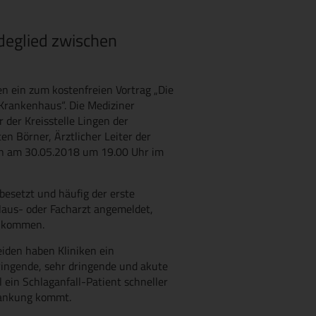
deglied zwischen
ten ein zum kostenfreien Vortrag „Die
Krankenhaus“. Die Mediziner
 der Kreisstelle Lingen der
en Börner, Ärztlicher Leiter der
en am 30.05.2018 um 19.00 Uhr im
besetzt und häufig der erste
 Haus- oder Facharzt angemeldet,
m kommen.
iden haben Kliniken ein
ringende, sehr dringende und akute
l ein Schlaganfall-Patient schneller
krankung kommt.