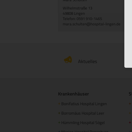
Wilhelmstraße 13
49808 Lingen
Telefon: 0591 910-1465
mara.schulten@hospital-lingen.de
Aktuelles
Krankenhäuser
S
Bonifatius Hospital Lingen
+
+
Borromäus Hospital Leer
+
+
Hümmling Hospital Sögel
+
+
Marien Hospital Papenburg