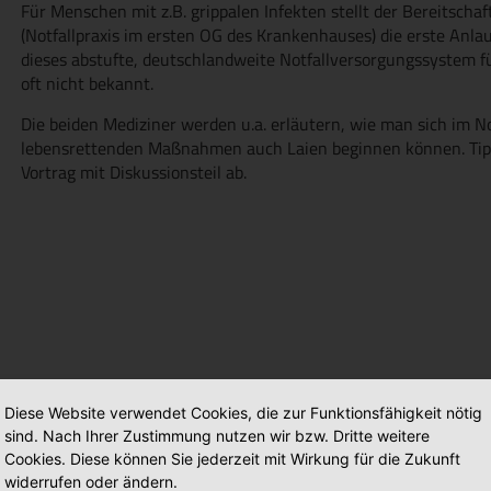
Für Menschen mit z.B. grippalen Infekten stellt der Bereitscha
(Notfallpraxis im ersten OG des Krankenhauses) die erste Anlauf
dieses abstufte, deutschlandweite Notfallversorgungssystem f
oft nicht bekannt.
Die beiden Mediziner werden u.a. erläutern, wie man sich im No
lebensrettenden Maßnahmen auch Laien beginnen können. Ti
Vortrag mit Diskussionsteil ab.
Diese Website verwendet Cookies, die zur Funktionsfähigkeit nötig
sind. Nach Ihrer Zustimmung nutzen wir bzw. Dritte weitere
Cookies. Diese können Sie jederzeit mit Wirkung für die Zukunft
widerrufen oder ändern.