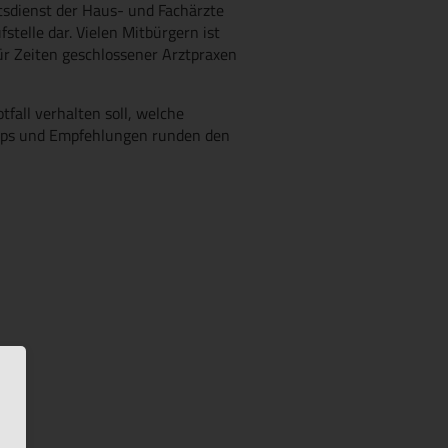
ftsdienst der Haus- und Fachärzte
stelle dar. Vielen Mitbürgern ist
ür Zeiten geschlossener Arztpraxen
tfall verhalten soll, welche
pps und Empfehlungen runden den