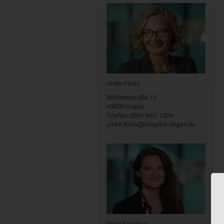
Ulrike Focks
Wilhelmstraße 13
49808 Lingen
Telefon: 0591 910-1209
ulrike.focks@hospital-lingen.de
Mara Schulten