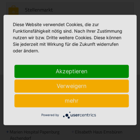
Stellenmarkt
Diese Website verwendet Cookies, die zur
Funktionsfähigkeit nötig sind. Nach Ihrer Zustimmung
Babyalbum
nutzen wir bzw. Dritte weitere Cookies. Diese können
Sie jederzeit mit Wirkung für die Zukunft widerrufen
oder ändern.
Klinikfinder
Akzeptieren
Verweigern
Krankenhäuser
Stationäre Pflege
mehr
Bonifatius Hospital Lingen
Maria Anna Haus Lengerich
+
+
Borromäus Hospital Leer
St. Katharina Haus Thuine
+
+
Powered by
Hümmling Hospital Sögel
Caritas Altenhilfe Emsland
+
+
Marien Hospital Papenburg
Elisabeth Haus Emsbüren
+
+
Aschendorf