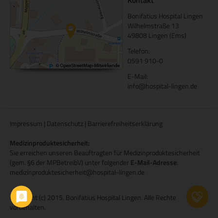
Kontakt
Bonifatius Hospital Lingen
Wilhelmstraße 13
49808 Lingen (Ems)
Telefon:
0591 910-0
E-Mail:
info@hospital-lingen.de
Impressum
|
Datenschutz
|
Barrierefreiheitserklärung
Medizinproduktesicherheit:
Sie erreichen unseren Beauftragten für Medizinproduktesicherheit
(gem. §6 der MPBetreibV) unter folgender
E-Mail-Adresse
:
medizinproduktesicherheit@hospital-lingen.de
Copyright (c) 2015. Bonifatius Hospital Lingen. Alle Rechte
vorbehalten.