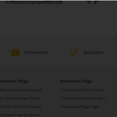
Stellenmarkt
Babyalbum
tationäre Pflege
Ambulante Pflege
Maria Anna Haus Lengerich
Caritas Altenhilfe Emsland
+
St. Katharina Haus Thuine
Caritas Sozialstation Lingen
+
Caritas Altenhilfe Emsland
Ambulante Pflege Sögel
+
Elisabeth Haus Emsbüren