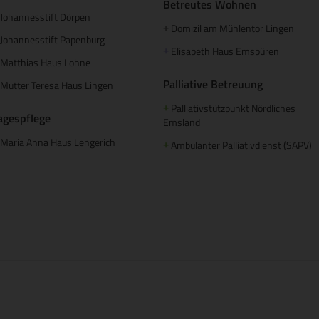
Betreutes Wohnen
Johannesstift Dörpen
Domizil am Mühlentor Lingen
+
Johannesstift Papenburg
Elisabeth Haus Emsbüren
+
Matthias Haus Lohne
Palliative Betreuung
Mutter Teresa Haus Lingen
Palliativstützpunkt Nördliches
+
agespflege
Emsland
Maria Anna Haus Lengerich
Ambulanter Palliativdienst (SAPV)
+