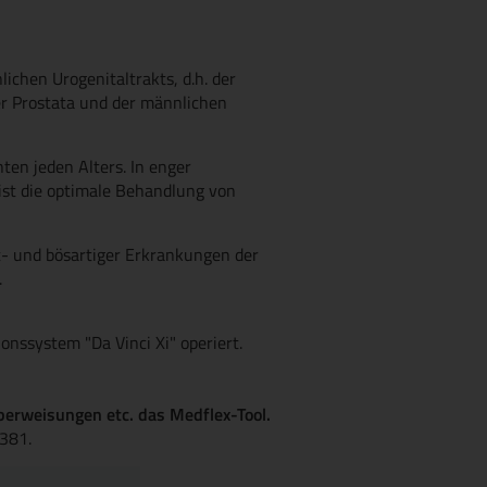
chen Urogenitaltrakts, d.h. der
der Prostata und der männlichen
ten jeden Alters. In enger
ist die optimale Behandlung von
- und bösartiger Erkrankungen der
.
onssystem "Da Vinci Xi" operiert.
berweisungen etc. das Medflex-Tool.
1381.