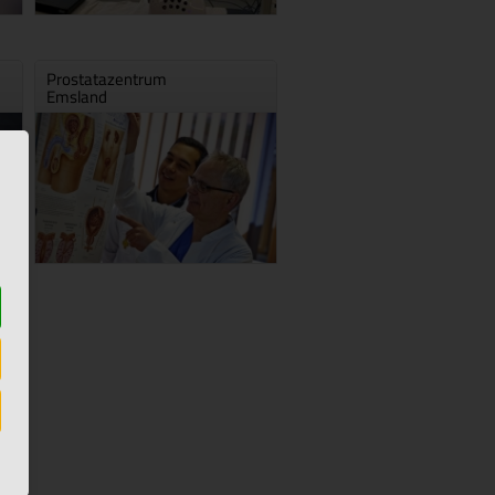
Prostatazentrum
Emsland