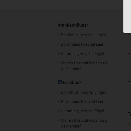
Krankenhäuser
S
Bonifatius Hospital Lingen
+
+
Borromäus Hospital Leer
+
+
Hümmling Hospital Sögel
+
+
Marien Hospital Papenburg
+
+
Aschendorf
+
Facebook
+
+
Bonifatius Hospital Lingen
+
+
Borromäus Hospital Leer
+
Hümmling Hospital Sögel
+
T
Marien Hospital Papenburg
+
+
Aschendorf