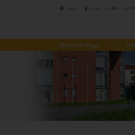
A+
A-
059
Notfall
Anfahrt
Medizin & Pflege
Pat