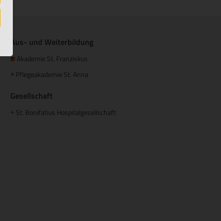
Aus- und Weiterbildung
Akademie St. Franziskus
Pflegeakademie St. Anna
+
Gesellschaft
St. Bonifatius Hospitalgesellschaft
+