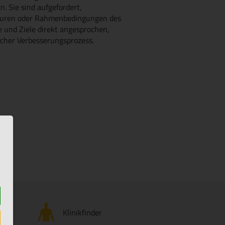
. Sie sind aufgefordert,
kturen oder Rahmenbedingungen des
und Ziele direkt angesprochen,
icher Verbesserungsprozess.
Klinikfinder