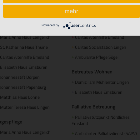
mehr
tationäre Pflege
Ambulante Pflege
Powered by
Maria Anna Haus Lengerich
Caritas Altenhilfe Emsland
+
St. Katharina Haus Thuine
Caritas Sozialstation Lingen
+
Caritas Altenhilfe Emsland
Ambulante Pflege Sögel
+
Elisabeth Haus Emsbüren
Betreutes Wohnen
Johannesstift Dörpen
Domizil am Mühlentor Lingen
+
Johannesstift Papenburg
Elisabeth Haus Emsbüren
+
Matthias Haus Lohne
Palliative Betreuung
Mutter Teresa Haus Lingen
Palliativstützpunkt Nördliches
+
agespflege
Emsland
Maria Anna Haus Lengerich
Ambulanter Palliativdienst (SAPV)
+