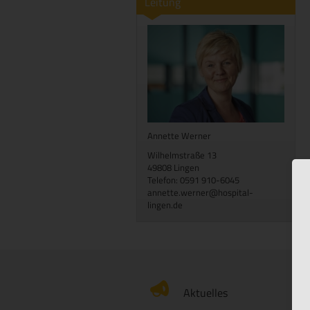
Leitung
Annette Werner
Wilhelmstraße 13
49808 Lingen
Telefon: 0591 910-6045
annette.werner@hospital-
lingen.de
Aktuelles