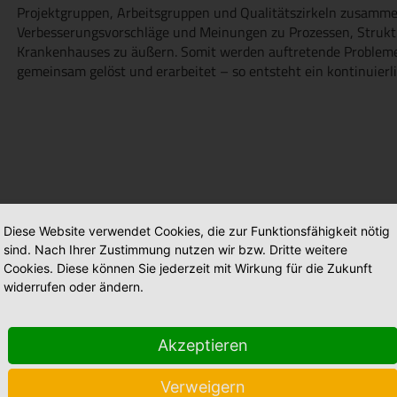
Projektgruppen, Arbeitsgruppen und Qualitätszirkeln zusammen
Verbesserungsvorschläge und Meinungen zu Prozessen, Stru
Krankenhauses zu äußern. Somit werden auftretende Probleme 
gemeinsam gelöst und erarbeitet – so entsteht ein kontinuierl
Diese Website verwendet Cookies, die zur Funktionsfähigkeit nötig
sind. Nach Ihrer Zustimmung nutzen wir bzw. Dritte weitere
Cookies. Diese können Sie jederzeit mit Wirkung für die Zukunft
widerrufen oder ändern.
Akzeptieren
Stellenmarkt
Babyalbum
Verweigern