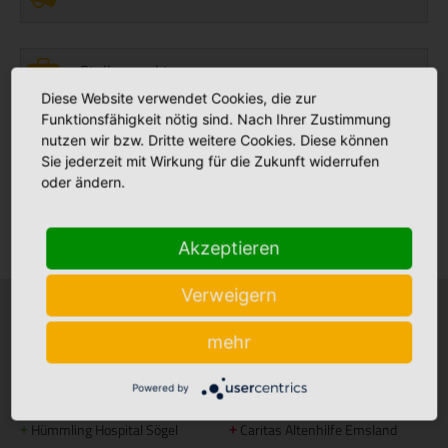
Stellenmarkt
Diese Website verwendet Cookies, die zur
Funktionsfähigkeit nötig sind. Nach Ihrer Zustimmung
nutzen wir bzw. Dritte weitere Cookies. Diese können
Babyalbum
Sie jederzeit mit Wirkung für die Zukunft widerrufen
oder ändern.
Klinikfinder
Akzeptieren
Verweigern
Krankenhäuser
Stationäre Pflege
mehr
Bonifatius Hospital Lingen
Maria Anna Haus Lengerich
+
+
Powered by
Borromäus Hospital Leer
St. Katharina Haus Thuine
+
+
Hümmling Hospital Sögel
Caritas Altenhilfe Emsland
+
+