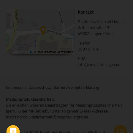
Kontakt
Bonifatius Hospital Lingen
Wilhelmstraße 13
49808 Lingen (Ems)
Telefon:
0591 910-0
E-Mail:
info@hospital-lingen.de
Impressum
|
Datenschutz
|
Barrierefreiheitserklärung
Medizinproduktesicherheit:
Sie erreichen unseren Beauftragten für Medizinproduktesicherheit
(gem. §6 der MPBetreibV) unter folgender
E-Mail-Adresse
:
medizinproduktesicherheit@hospital-lingen.de
Copyright (c) 2015. Bonifatius Hospital Lingen. Alle Rechte