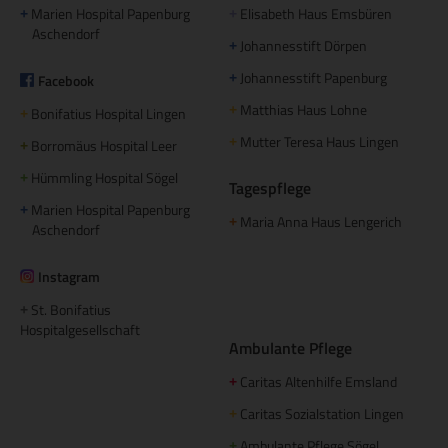
Marien Hospital Papenburg
Elisabeth Haus Emsbüren
+
+
Aschendorf
Johannesstift Dörpen
+
Johannesstift Papenburg
Facebook
+
Matthias Haus Lohne
+
Bonifatius Hospital Lingen
+
Mutter Teresa Haus Lingen
+
Borromäus Hospital Leer
+
Hümmling Hospital Sögel
+
Tagespflege
Marien Hospital Papenburg
+
Maria Anna Haus Lengerich
+
Aschendorf
Instagram
St. Bonifatius
+
Hospitalgesellschaft
Ambulante Pflege
Caritas Altenhilfe Emsland
+
Caritas Sozialstation Lingen
+
Ambulante Pflege Sögel
+