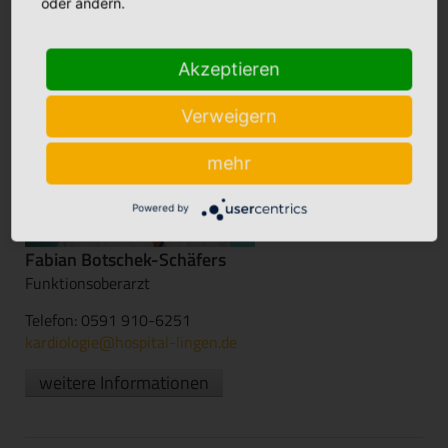
oder ändern.
Akzeptieren
Verweigern
mehr
Powered by
Fabian Botschek-Schäfers
Funktionsoberarzt
Telefon: 0591 910-6251
kardiologie@hospital-lingen.de
weitere Informationen