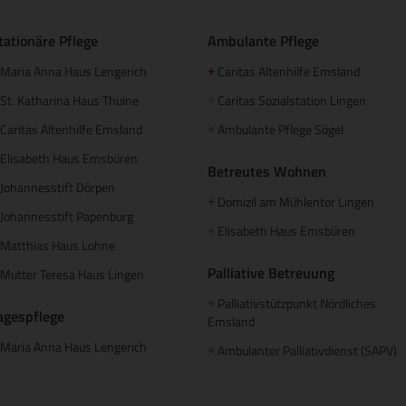
tationäre Pflege
Ambulante Pflege
Maria Anna Haus Lengerich
Caritas Altenhilfe Emsland
+
St. Katharina Haus Thuine
Caritas Sozialstation Lingen
+
Caritas Altenhilfe Emsland
Ambulante Pflege Sögel
+
Elisabeth Haus Emsbüren
Betreutes Wohnen
Johannesstift Dörpen
Domizil am Mühlentor Lingen
+
Johannesstift Papenburg
Elisabeth Haus Emsbüren
+
Matthias Haus Lohne
Palliative Betreuung
Mutter Teresa Haus Lingen
Palliativstützpunkt Nördliches
+
agespflege
Emsland
Maria Anna Haus Lengerich
Ambulanter Palliativdienst (SAPV)
+